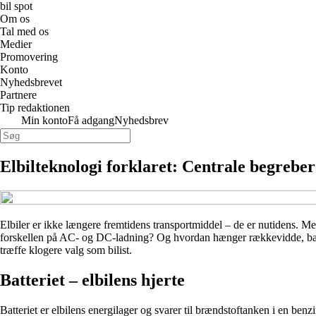
bil spot
Om os
Tal med os
Medier
Promovering
Konto
Nyhedsbrevet
Partnere
Tip redaktionen
Min konto
Få adgang
Nyhedsbrev
Elbilteknologi forklaret: Centrale begrebe
Elbiler er ikke længere fremtidens transportmiddel – de er nutidens. 
forskellen på AC- og DC-ladning? Og hvordan hænger rækkevidde, batte
træffe klogere valg som bilist.
Batteriet – elbilens hjerte
Batteriet er elbilens energilager og svarer til brændstoftanken i en ben