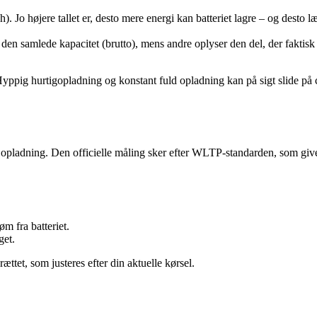
Wh). Jo højere tallet er, desto mere energi kan batteriet lagre – og desto 
en samlede kapacitet (brutto), mens andre oplyser den del, der faktisk k
. Hyppig hurtigopladning og konstant fuld opladning kan på sigt slide p
pladning. Den officielle måling sker efter WLTP-standarden, som giver 
m fra batteriet.
get.
ttet, som justeres efter din aktuelle kørsel.