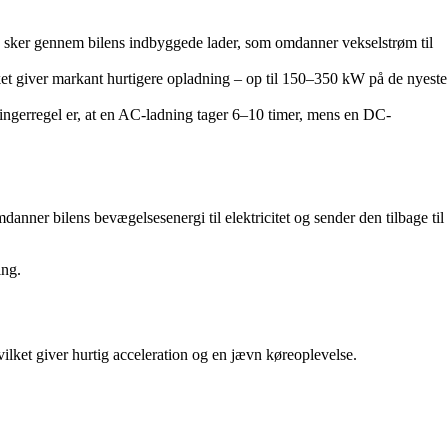
en sker gennem bilens indbyggede lader, som omdanner vekselstrøm til
ilket giver markant hurtigere opladning – op til 150–350 kW på de nyeste
lfingerregel er, at en AC-ladning tager 6–10 timer, mens en DC-
anner bilens bevægelsesenergi til elektricitet og sender den tilbage til
ing.
vilket giver hurtig acceleration og en jævn køreoplevelse.