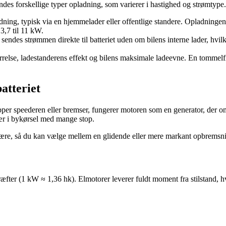
indes forskellige typer opladning, som varierer i hastighed og strømtype.
dning, typisk via en hjemmelader eller offentlige standere. Opladning
3,7 til 11 kW.
 sendes strømmen direkte til batteriet uden om bilens interne lader, hv
størrelse, ladestanderens effekt og bilens maksimale ladeevne. En tomme
atteriet
pper speederen eller bremser, fungerer motoren som en generator, der omd
sær i bykørsel med mange stop.
al være, så du kan vælge mellem en glidende eller mere markant opbremsn
æfter (1 kW ≈ 1,36 hk). Elmotorer leverer fuldt moment fra stilstand, h