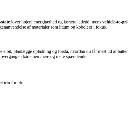
-state
lover højere energitæthed og kortere ladetid, mens
vehicle-to-gr
 genanvendelse af materialer som litium og kobolt er i fokus.
elbil, planlægge opladning og forstå, hvordan du får mest ud af batteriet
iver overgangen både nemmere og mere spændende.
 trin for trin