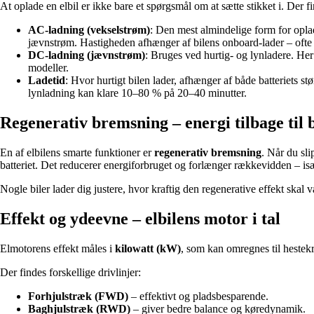
At oplade en elbil er ikke bare et spørgsmål om at sætte stikket i. Der f
AC-ladning (vekselstrøm)
: Den mest almindelige form for opla
jævnstrøm. Hastigheden afhænger af bilens onboard-lader – ofte 
DC-ladning (jævnstrøm)
: Bruges ved hurtig- og lynladere. Her
modeller.
Ladetid
: Hvor hurtigt bilen lader, afhænger af både batteriets 
lynladning kan klare 10–80 % på 20–40 minutter.
Regenerativ bremsning – energi tilbage til b
En af elbilens smarte funktioner er
regenerativ bremsning
. Når du sli
batteriet. Det reducerer energiforbruget og forlænger rækkevidden – i
Nogle biler lader dig justere, hvor kraftig den regenerative effekt sk
Effekt og ydeevne – elbilens motor i tal
Elmotorens effekt måles i
kilowatt (kW)
, som kan omregnes til hestekr
Der findes forskellige drivlinjer:
Forhjulstræk (FWD)
– effektivt og pladsbesparende.
Baghjulstræk (RWD)
– giver bedre balance og køredynamik.