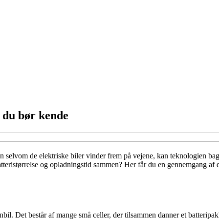
r du bør kende
Men selvom de elektriske biler vinder frem på vejene, kan teknologien 
ristørrelse og opladningstid sammen? Her får du en gennemgang af de v
zinbil. Det består af mange små celler, der tilsammen danner et batteripa