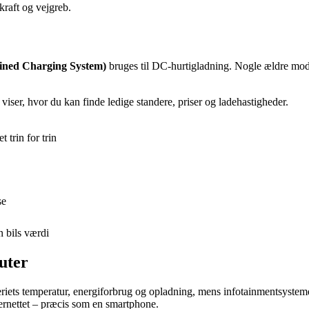
kraft og vejgreb.
ned Charging System)
bruges til DC-hurtigladning. Nogle ældre mode
iser, hvor du kan finde ledige standere, priser og ladehastigheder.
 trin for trin
se
n bils værdi
uter
eriets temperatur, energiforbrug og opladning, mens infotainmentsystem
ternettet – præcis som en smartphone.