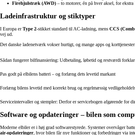
Firehjulstræk (AWD)
– to motorer, én på hver aksel, for ekstra 
Ladeinfrastruktur og stiktyper
I Europa er
Type 2
-stikket standard til AC-ladning, mens
CCS (Combi
vej ud.
Det danske ladenetværk vokser hurtigt, og mange apps og korttjenester v
Sådan fungerer bilfinansiering: Udbetaling, løbetid og restværdi forklaret
Pas godt på elbilens batteri – og forlæng dets levetid markant
Forlæng bilens levetid med korrekt brug og regelmæssig vedligeholdel
Serviceintervaller og stempler: Derfor er servicebogen afgørende for di
Software og opdateringer – bilen som comp
Moderne elbiler er i høj grad softwarestyrede. Systemer overvåger batt
air-opdateringer
, hvor bilen får nye funktioner og forbedringer via in