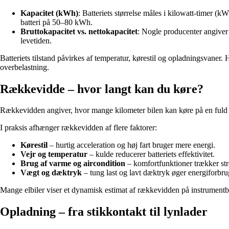
Kapacitet (kWh)
: Batteriets størrelse måles i kilowatt-timer (k
batteri på 50–80 kWh.
Bruttokapacitet vs. nettokapacitet
: Nogle producenter angiver d
levetiden.
Batteriets tilstand påvirkes af temperatur, kørestil og opladningsvaner
overbelastning.
Rækkevidde – hvor langt kan du køre?
Rækkevidden angiver, hvor mange kilometer bilen kan køre på en fuld o
I praksis afhænger rækkevidden af flere faktorer:
Kørestil
– hurtig acceleration og høj fart bruger mere energi.
Vejr og temperatur
– kulde reducerer batteriets effektivitet.
Brug af varme og aircondition
– komfortfunktioner trækker strø
Vægt og dæktryk
– tung last og lavt dæktryk øger energiforbru
Mange elbiler viser et dynamisk estimat af rækkevidden på instrumentbræ
Opladning – fra stikkontakt til lynlader