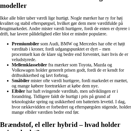
modeller
Ikke alle biler taber værdi lige hurtigt. Nogle mærker har ry for høj
kvalitet og stabil efterspørgsel, hvilket gør dem mere værdifulde på
brugtmarkedet. Andre mister værdi hurtigere, fordi de enten er dyrere i
drift, har lavere pålidelighed eller blot er mindre populære.
Premiumbiler
som Audi, BMW og Mercedes har ofte et højt
værditab i kroner, fordi udgangspunktet er dyrt – men
procentuelt kan de klare sig bedre end forventet, især hvis de er
veludstyrede.
Mellemklassebiler
fra mærker som Toyota, Mazda og
Volkswagen holder generelt prisen godt, fordi de er kendt for
driftssikkerhed og lavt forbrug.
Småbiler
mister ofte værdi hurtigere, fordi markedet er mættet,
og mange købere foretrækker at købe dem nye.
Elbiler
har haft svingende værditab, men udviklingen er i
forandring. Tidligere faldt de hurtigt i pris på grund af
teknologiske spring og usikkerhed om batteriets levetid. I dag,
hvor rækkevidden er forbedret og efterspørgslen stigende, holder
mange elbiler værdien bedre end før.
Brændstof, el eller hybrid – hvad holder