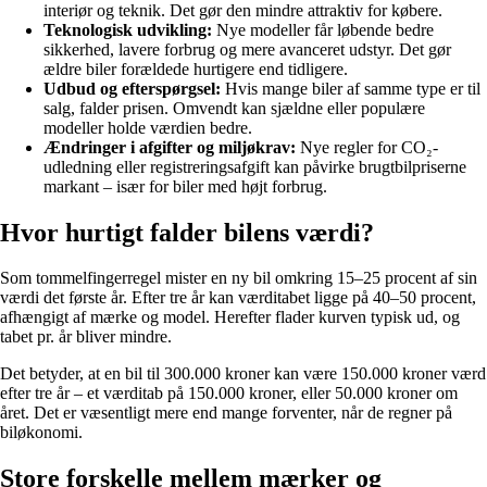
interiør og teknik. Det gør den mindre attraktiv for købere.
Teknologisk udvikling:
Nye modeller får løbende bedre
sikkerhed, lavere forbrug og mere avanceret udstyr. Det gør
ældre biler forældede hurtigere end tidligere.
Udbud og efterspørgsel:
Hvis mange biler af samme type er til
salg, falder prisen. Omvendt kan sjældne eller populære
modeller holde værdien bedre.
Ændringer i afgifter og miljøkrav:
Nye regler for CO₂-
udledning eller registreringsafgift kan påvirke brugtbilpriserne
markant – især for biler med højt forbrug.
Hvor hurtigt falder bilens værdi?
Som tommelfingerregel mister en ny bil omkring 15–25 procent af sin
værdi det første år. Efter tre år kan værditabet ligge på 40–50 procent,
afhængigt af mærke og model. Herefter flader kurven typisk ud, og
tabet pr. år bliver mindre.
Det betyder, at en bil til 300.000 kroner kan være 150.000 kroner værd
efter tre år – et værditab på 150.000 kroner, eller 50.000 kroner om
året. Det er væsentligt mere end mange forventer, når de regner på
biløkonomi.
Store forskelle mellem mærker og