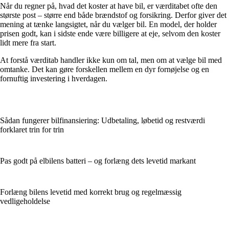
Når du regner på, hvad det koster at have bil, er værditabet ofte den
største post – større end både brændstof og forsikring. Derfor giver det
mening at tænke langsigtet, når du vælger bil. En model, der holder
prisen godt, kan i sidste ende være billigere at eje, selvom den koster
lidt mere fra start.
At forstå værditab handler ikke kun om tal, men om at vælge bil med
omtanke. Det kan gøre forskellen mellem en dyr fornøjelse og en
fornuftig investering i hverdagen.
Sådan fungerer bilfinansiering: Udbetaling, løbetid og restværdi
forklaret trin for trin
Pas godt på elbilens batteri – og forlæng dets levetid markant
Forlæng bilens levetid med korrekt brug og regelmæssig
vedligeholdelse