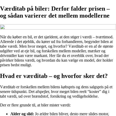
Værditab på biler: Derfor falder prisen –
og sådan varierer det mellem modellerne
Når du køber en bil, er det sjældent, at den stiger i værdi – tværtimod.
Allerede i det øjeblik, du kører ud fra forhandleren, begynder bilen at
tabe værdi. Men hvor meget, og hvorfor? Værditab er en af de største
udgifter ved at eje bil, og forskellen mellem modeller, mærker og
drivmidler kan være markant. Her får du et overblik over, hvad der
påvirker bilens værdi, og hvordan du kan vælge en model, der holder
prisen bedst muligt.
Hvad er værditab – og hvorfor sker det?
Værditab er forskellen mellem bilens købspris og dens salgspris på et
senere tidspunkt. Det afspejler, hvor meget bilen reelt “koster” dig i
tabt værdi, ud over brændstof, forsikring og vedligeholdelse.
Der er flere grunde til, at biler mister værdi:
Alder og slid:
Jo ældre bilen bliver, desto mere slides motor,