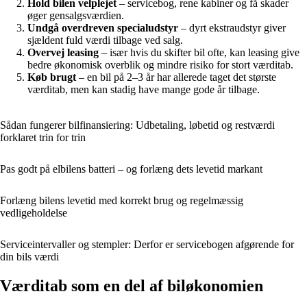
Hold bilen velplejet
– servicebog, rene kabiner og få skader
øger gensalgsværdien.
Undgå overdreven specialudstyr
– dyrt ekstraudstyr giver
sjældent fuld værdi tilbage ved salg.
Overvej leasing
– især hvis du skifter bil ofte, kan leasing give
bedre økonomisk overblik og mindre risiko for stort værditab.
Køb brugt
– en bil på 2–3 år har allerede taget det største
værditab, men kan stadig have mange gode år tilbage.
Sådan fungerer bilfinansiering: Udbetaling, løbetid og restværdi
forklaret trin for trin
Pas godt på elbilens batteri – og forlæng dets levetid markant
Forlæng bilens levetid med korrekt brug og regelmæssig
vedligeholdelse
Serviceintervaller og stempler: Derfor er servicebogen afgørende for
din bils værdi
Værditab som en del af biløkonomien