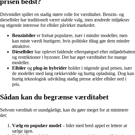
prisen bedst?
Drivmidlet spiller en stadig større rolle for værditabet. Benzin- og
dieselbiler har traditionelt været stabile valg, men ændrede miljøkrav
og stigende interesse for elbiler påvirker markedet.
Benzinbiler
er fortsat populære, især i mindre modeller, men
kan miste værdi hurtigere, hvis politiske tiltag gør dem mindre
attraktive.
Dieselbiler
har oplevet faldende efterspørgsel efter miljødebatten
og restriktioner i byzoner. Det har øget værditabet for mange
modeller.
Elbiler
og
plug-in hybrider
holder i stigende grad prisen, især
de modeller med lang rækkevidde og hurtig opladning. Dog kan
hurtig teknologisk udvikling stadig presse ældre elbiler ned i
pris.
Sådan kan du begrænse værditabet
Selvom værditab er uundgåeligt, kan du gøre meget for at minimere
det:
Vælg en populær model
– biler med bred appel er lettere at
sælge igen.